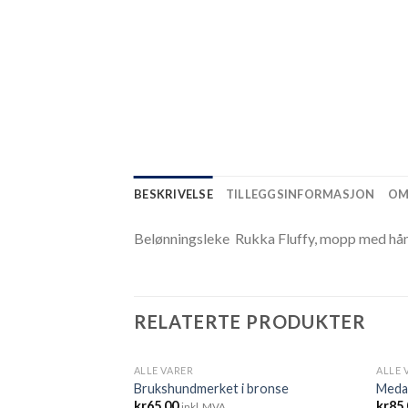
BESKRIVELSE
TILLEGGSINFORMASJON
OM
Belønningsleke Rukka Fluffy, mopp med hå
RELATERTE PRODUKTER
ALLE VARER
ALLE 
UTSOLGT
Brukshundmerket i bronse
Medal
kr
65.00
kr
85
inkl. MVA