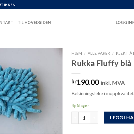
UTIKKEN
NTAKT
TIL HOVEDSIDEN
LOGG INN
HJEM
/
ALLE VARER
/
KJEKT Å
Rukka Fluffy blå
190.00
kr
inkl. MVA
Belønningsleke i moppkvalitet
4 på lager
Rukka Fluffy blå antall
LEGG I H