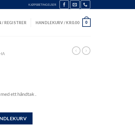
KJØPSBETINGELSER
0
 / REGISTRER
HANDLEKURV /
KR
0.00
 HA
 med ett håndtak .
ANDLEKURV