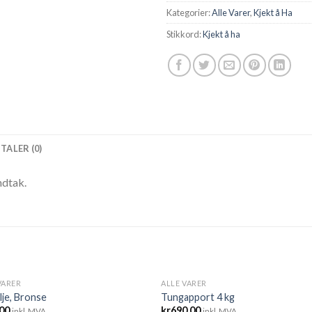
Kategorier:
Alle Varer
,
Kjekt å Ha
Stikkord:
Kjekt å ha
TALER (0)
ndtak.
VARER
ALLE VARER
UTSOLGT
je, Bronse
Tungapport 4 kg
.00
kr
690.00
inkl. MVA
inkl. MVA