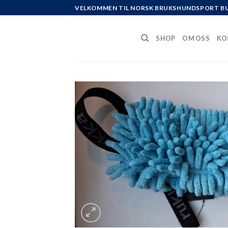
Skip
VELKOMMEN TIL NORSK BRUKSHUNDSPORT B
to
content
SHOP
OM OSS
KO