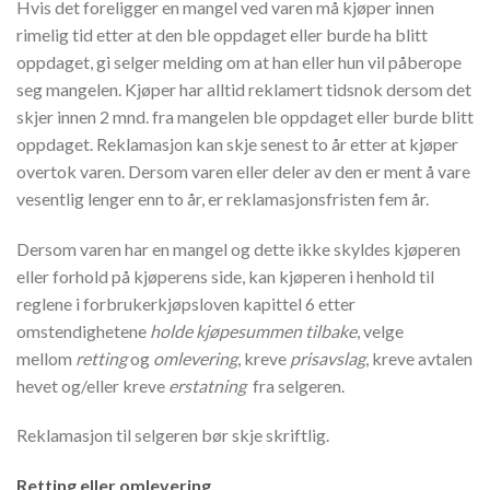
Hvis det foreligger en mangel ved varen må kjøper innen
rimelig tid etter at den ble oppdaget eller burde ha blitt
oppdaget, gi selger melding om at han eller hun vil påberope
seg mangelen. Kjøper har alltid reklamert tidsnok dersom det
skjer innen 2 mnd. fra mangelen ble oppdaget eller burde blitt
oppdaget. Reklamasjon kan skje senest to år etter at kjøper
overtok varen. Dersom varen eller deler av den er ment å vare
vesentlig lenger enn to år, er reklamasjonsfristen fem år.
Dersom varen har en mangel og dette ikke skyldes kjøperen
eller forhold på kjøperens side, kan kjøperen i henhold til
reglene i forbrukerkjøpsloven kapittel 6 etter
omstendighetene
holde kjøpesummen tilbake
, velge
mellom
retting
og
omlevering
, kreve
prisavslag
, kreve avtalen
hevet og/eller kreve
erstatning
fra selgeren.
Reklamasjon til selgeren bør skje skriftlig.
Retting eller omlevering