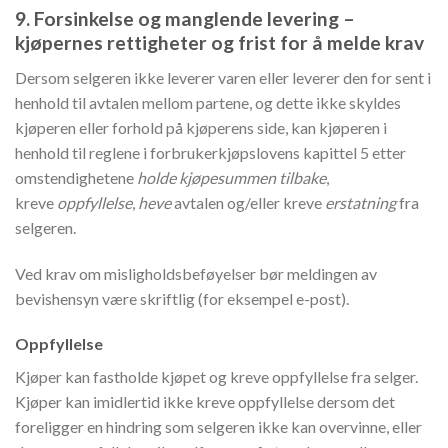
9. Forsinkelse og manglende levering –
kjøpernes rettigheter og frist for å melde krav
Dersom selgeren ikke leverer varen eller leverer den for sent i
henhold til avtalen mellom partene, og dette ikke skyldes
kjøperen eller forhold på kjøperens side, kan kjøperen i
henhold til reglene i forbrukerkjøpslovens kapittel 5 etter
omstendighetene
holde kjøpesummen tilbake
,
kreve
oppfyl
lelse
,
heve
avtalen og/eller kreve
erstatning
fra
selgeren.
Ved krav om misligholdsbeføyelser bør meldingen av
bevishensyn være skriftlig (for eksempel e-post).
Oppfyllelse
Kjøper kan fastholde kjøpet og kreve oppfyllelse fra selger.
Kjøper kan imidlertid ikke kreve oppfyllelse dersom det
foreligger en hindring som selgeren ikke kan overvinne, eller