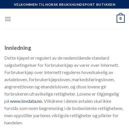
Skip
VELKOMMEN TIL NORSK BRUKSHUNDSPORT BUTIKKEN
to
content
0
Innledning
Dette kjøpet er regulert av de nedenstående standard
salgsbetingelser for forbrukerkjøp av varer over Internett.
Forbrukerkjøp over internett reguleres hovedsakelig av
avtaleloven, forbrukerkjøpsloven, markedsføringsloven,
angrerettloven og ehandelsloven, og disse lovene gir
forbrukeren ufravikelige rettigheter. Lovene er tilgjengelig
på
www.lovdata.no.
Vilkårene i denne avtalen skal ikke
forstås som noen begrensning i de lovbestemte rettighetene,
men oppstiller partenes viktigste rettigheter og plikter for
handelen.