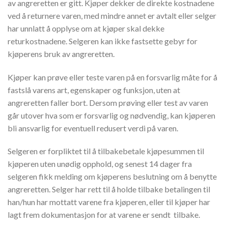
av angreretten er gitt. Kjøper dekker de direkte kostnadene
ved å returnere varen, med mindre annet er avtalt eller selger
har unnlatt å opplyse om at kjøper skal dekke
returkostnadene. Selgeren kan ikke fastsette gebyr for
kjøperens bruk av angreretten.
Kjøper kan prøve eller teste varen på en forsvarlig måte for å
fastslå varens art, egenskaper og funksjon, uten at
angreretten faller bort. Dersom prøving eller test av varen
går utover hva som er forsvarlig og nødvendig, kan kjøperen
bli ansvarlig for eventuell redusert verdi på varen.
Selgeren er forpliktet til å tilbakebetale kjøpesummen til
kjøperen uten unødig opphold, og senest 14 dager fra
selgeren fikk melding om kjøperens beslutning om å benytte
angreretten. Selger har rett til å holde tilbake betalingen til
han/hun har mottatt varene fra kjøperen, eller til kjøper har
lagt frem dokumentasjon for at varene er sendt tilbake.