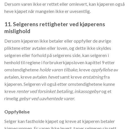
Dersom varen ikke er rettet eller omlevert, kan kjøperen også
heve kjøpet når mangelen ikke er uvesentlig.
11. Selgerens rettigheter ved kjøperens
mislighold
Dersom kjøperen ikke betaler eller oppfyller de øvrige
pliktene etter avtalen eller loven, og dette ikke skyldes
selgeren eller forhold på selgerens side, kan selgeren i
henhold til reglene i forbrukerkjøpsloven kapittel 9 etter
omstendighetene
holde
varen tilbake
, kreve
oppfyllelse
av
avtalen, kreve avtalen
hevet
samt kreve
erstatning
fra
kjøperen. Selgeren vil også etter omstendighetene kunne
kreve
renter ved forsinket betaling, inkassogebyr
og et
rimelig
gebyr ved uavhentede varer
.
Oppfyllelse
Selger kan fastholde kjøpet og kreve at kjøperen betaler
kjøpesummen. Er varen ikke levert, taper selgeren sin rett