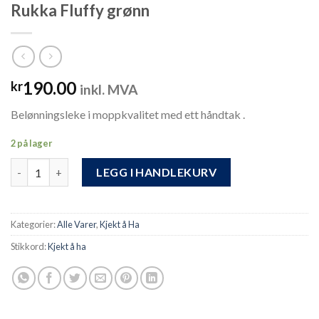
Rukka Fluffy grønn
190.00
kr
inkl. MVA
Belønningsleke i moppkvalitet med ett håndtak .
2 på lager
Rukka Fluffy grønn antall
LEGG I HANDLEKURV
Kategorier:
Alle Varer
,
Kjekt å Ha
Stikkord:
Kjekt å ha