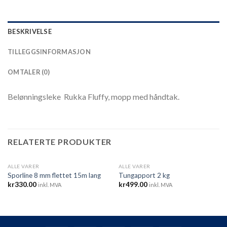
BESKRIVELSE
TILLEGGSINFORMASJON
OMTALER (0)
Belønningsleke Rukka Fluffy, mopp med håndtak.
RELATERTE PRODUKTER
ALLE VARER
ALLE VARER
Sporline 8 mm flettet 15m lang
Tungapport 2 kg
kr
330.00
kr
499.00
inkl. MVA
inkl. MVA