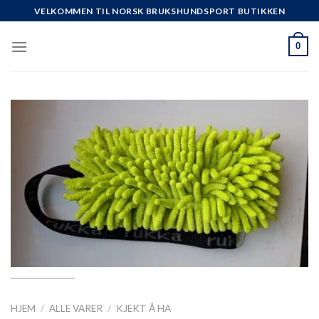
Skip
VELKOMMEN TIL NORSK BRUKSHUNDSPORT BUTIKKEN
to
content
0
HJEM
/
ALLE VARER
/
KJEKT Å HA