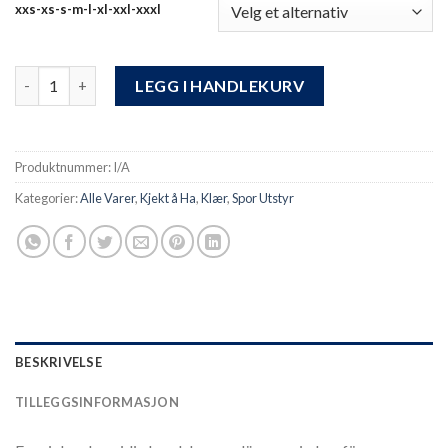
xxs-xs-s-m-l-xl-xxl-xxxl
Sporhanske Hestra Iterum antall
LEGG I HANDLEKURV
Produktnummer:
I/A
Kategorier:
Alle Varer
,
Kjekt å Ha
,
Klær
,
Spor Utstyr
BESKRIVELSE
TILLEGGSINFORMASJON