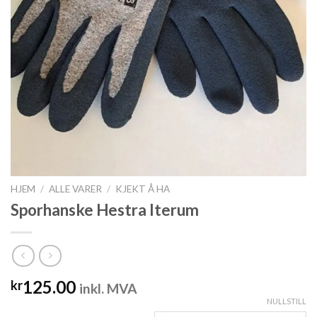
HJEM
/
ALLE VARER
/
KJEKT Å HA
Sporhanske Hestra Iterum
125.00
kr
inkl. MVA
NULLSTILL