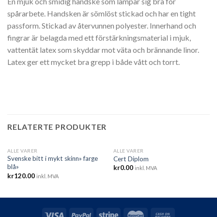
En mjuk och smidig handske som lämpar sig bra för
spårarbete. Handsken är sömlöst stickad och har en tight
passform. Stickad av återvunnen polyester. Innerhand och
fingrar är belagda med ett förstärkningsmaterial i mjuk,
vattentät latex som skyddar mot väta och brännande linor.
Latex ger ett mycket bra grepp i både vått och torrt.
RELATERTE PRODUKTER
ALLE VARER
ALLE VARER
UTSOLGT
Svenske bitt i mykt skinn» farge
Cert Diplom
blå»
kr
0.00
inkl. MVA
kr
120.00
inkl. MVA