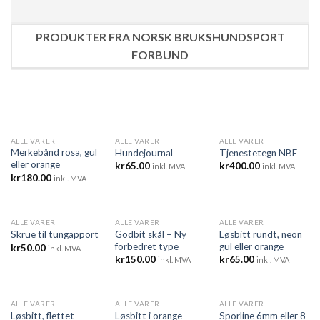
PRODUKTER FRA NORSK BRUKSHUNDSPORT
FORBUND
ALLE VARER
ALLE VARER
ALLE VARER
Merkebånd rosa, gul
Hundejournal
Tjenestetegn NBF
eller orange
kr
65.00
kr
400.00
inkl. MVA
inkl. MVA
kr
180.00
inkl. MVA
ALLE VARER
ALLE VARER
ALLE VARER
UTSOLGT
Godbit skål – Ny
Løsbitt rundt, neon
Skrue til tungapport
forbedret type
gul eller orange
kr
50.00
inkl. MVA
kr
150.00
kr
65.00
inkl. MVA
inkl. MVA
ALLE VARER
ALLE VARER
ALLE VARER
UTSOLGT
Løsbitt i orange
Sporline 6mm eller 8
Løsbitt, flettet