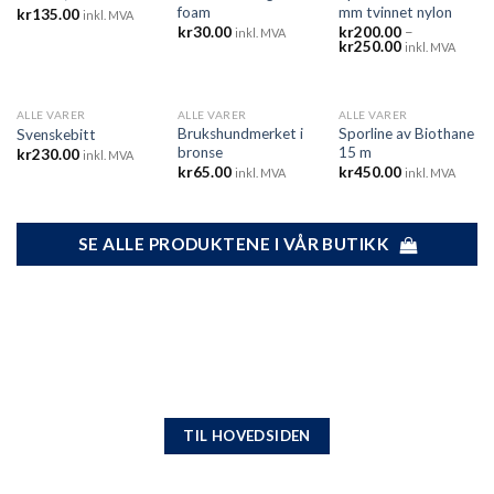
foam
mm tvinnet nylon
kr
135.00
inkl. MVA
kr
30.00
kr
200.00
–
inkl. MVA
Prisområde:
kr
250.00
inkl. MVA
kr200.00
til
kr250.00
ALLE VARER
ALLE VARER
ALLE VARER
UTSOLGT
Brukshundmerket i
Sporline av Biothane
Svenskebitt
bronse
15 m
kr
230.00
inkl. MVA
kr
65.00
kr
450.00
inkl. MVA
inkl. MVA
SE ALLE PRODUKTENE I VÅR BUTIKK
TIL HOVEDSIDEN