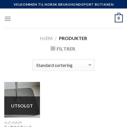
Skip
VELKOMMEN TIL NORSK BRUKSHUNDSPORT BUTIKKEN
to
content
0
HJEM
/
PRODUKTER
FILTRER
UTSOLGT
ALLE VARER