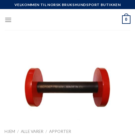
Skip
VELKOMMEN TIL NORSK BRUKSHUNDSPORT BUTIKKEN
to
content
0
HJEM
/
ALLE VARER
/
APPORTER