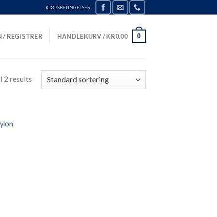
KJØPSBETINGELSER
0
 / REGISTRER
HANDLEKURV /
KR
0.00
 2 results
nylon