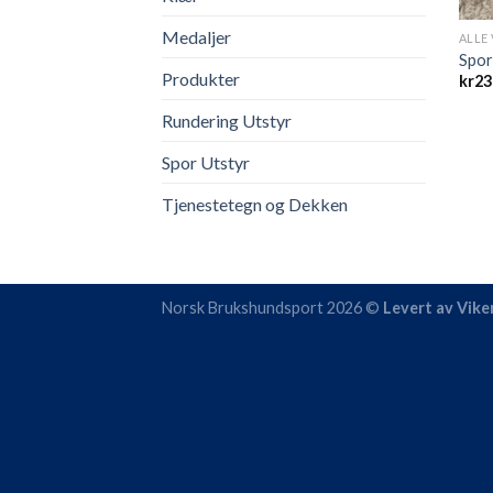
Medaljer
ALLE
Spor
Produkter
kr
23
Rundering Utstyr
Spor Utstyr
Tjenestetegn og Dekken
Norsk Brukshundsport 2026 ©
Levert av Vik