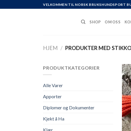
Skip
VELKOMMEN TIL NORSK BRUKSHUNDSPORT B
to
content
SHOP
OM OSS
KO
HJEM
/
PRODUKTER MED STIKKO
PRODUKTKATEGORIER
Alle Varer
Apporter
Diplomer og Dokumenter
Kjekt å Ha
Klær