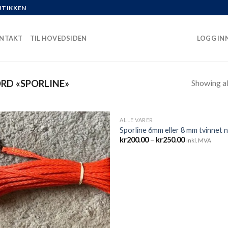
UTIKKEN
NTAKT
TIL HOVEDSIDEN
LOGG INN
Showing all
RD «SPORLINE»
ALLE VARER
Sporline 6mm eller 8 mm tvinnet 
Prisområde:
kr
200.00
–
kr
250.00
inkl. MVA
kr200.00
til
kr250.00