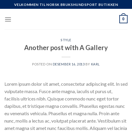
Skip
VELKOMMEN TIL NORSK BRUKSHUNDSPORT BUTIKKEN
to
content
0
STYLE
Another post with A Gallery
POSTED ON
DESEMBER 16, 2013
BY
KARL
Lorem ipsum dolor sit amet, consectetur adipiscing elit. In sed
vulputate massa. Fusce ante magna, iaculis ut purus ut,
facilisis ultrices nibh. Quisque commodo nunc eget tortor
dapibus, et tristique magna convallis. Phasellus egestas nunc
eu venenatis vehicula. Phasellus et magna nulla. Proin ante
nunc, mollis a lectus ac, volutpat placerat ante. Vestibulum sit
amet magna sit amet nunc faucibus mollis. Aliquam vel lacinia