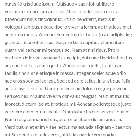
purus, id tristique ipsum. Quisque vitae nibh ut libero
vulputate ornare quis in risus. Nam sodales justo orci, a
bibendum risus tincidunt id. Etiam hendrerit, metus in
volutpat tempus, neque libero viverra lorem, ac tristique orci
augue eu metus. Aenean elementum nisi vitae justo adipiscing
gravida sit amet et risus. Suspendisse dapibus elementum
quam, vel semper mi tempus ac. Nam at nisi risus. Proin
pretium, dolor vel venenatis suscipit, dui nunc tincidunt lectus,
ac placerat felis dui in justo. Aliquam orci velit, facilisis in
facilisis non, scelerisque in massa. Integer scelerisque odio
nec eros sodales laoreet. Sed sed odio tellus. In tristique felis
ac facilisis tempor. Nunc non enim in dolor congue pulvinar
sed sed nisi. Mauris viverra convallis feugiat. Nam at mauris
laoreet, dictum leo at, tristique mi. Aenean pellentesque justo
vel diam elementum iaculis. Nam lobortis cursus vestibulum.
Nulla feugiat mauris felis, auctor pretium dui euismod in.
Vestibulum et enim vitae lectus malesuada aliquam vitae non
mi. Suspendisse tellus eros, ultricies nec lorem feugiat,