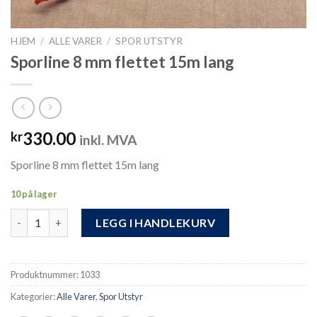
HJEM
/
ALLE VARER
/
SPOR UTSTYR
Sporline 8 mm flettet 15m lang
330.00
kr
inkl. MVA
Sporline 8 mm flettet 15m lang
10 på lager
Sporline 8 mm flettet 15m lang antall
LEGG I HANDLEKURV
Produktnummer:
1033
Kategorier:
Alle Varer
,
Spor Utstyr