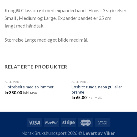
Kong® Classic rød med expanderband . Finns i 3 størrelser
Small , Medium og Large. Expanderbandet er 35 cm
langt,med håndtak.
Størrelse Large med eget bilde med mål.
RELATERTE PRODUKTER
ALLE VARER
ALLE VARER
Løsbitt rundt, neon gul eller
Hoftebelte med to lommer
orange
kr
380.00
inkl. MVA
kr
65.00
inkl. MVA
Norsk Brukshundsport 2026 ©
Levert av Viken