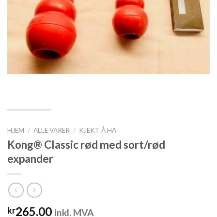
HJEM
/
ALLE VARER
/
KJEKT Å HA
Kong® Classic rød med sort/rød
expander
265.00
kr
inkl. MVA