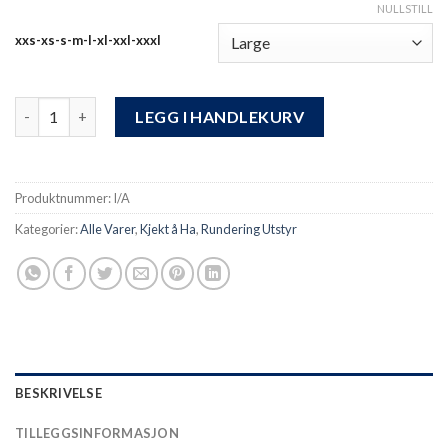
NULLSTILL
xxs-xs-s-m-l-xl-xxl-xxxl
Kong® Classic rød med sort/rød expander antall
LEGG I HANDLEKURV
Produktnummer:
I/A
Kategorier:
Alle Varer
,
Kjekt å Ha
,
Rundering Utstyr
BESKRIVELSE
TILLEGGSINFORMASJON