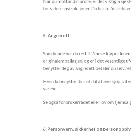
Når
du mottar din ordre, er det viktig å sjek
for videre instruksjoner. Du har to års reklam
5. Angrerett
Som kunde har du rett til å heve kjøpet inne
originalemballasjen, og er i det vesentlige 
benytter deg av angrerett betaler du selv re
Hvis du benytter din rett til å heve kjøp, vil
varene.
Se også forbrukerrådet eller lov om fjernsal
6.
Personvern, sikkerhet og personopply