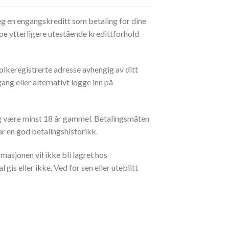
deg en engangskreditt som betaling for dine
oe ytterligere utestående kredittforhold
 folkeregistrerte adresse avhengig av ditt
ng eller alternativt logge inn på
og være minst 18 år gammel. Betalingsmåten
har en god betalingshistorikk.
asjonen vil ikke bli lagret hos
 gis eller ikke. Ved for sen eller uteblitt