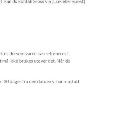
gt, kan du kontakte oss via
[Link eller epost]
yttes dersom varen kan returneres i
et må ikke brukes utover det. Når du
nen 30 dager fra den datoen vi har mottatt