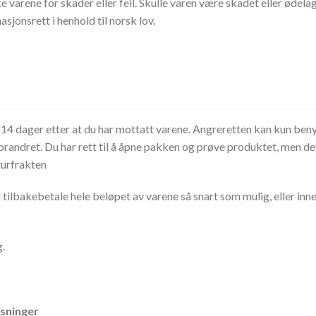
ke varene for skader eller feil. Skulle varen være skadet eller ødela
asjonsrett i henhold til norsk lov.
n 14 dager etter at du har mottatt varene. Angreretten kan kun ben
uforandret. Du har rett til å åpne pakken og prøve produktet, men d
turfrakten
 vi tilbakebetale hele beløpet av varene så snart som mulig, eller in
g.
sninger