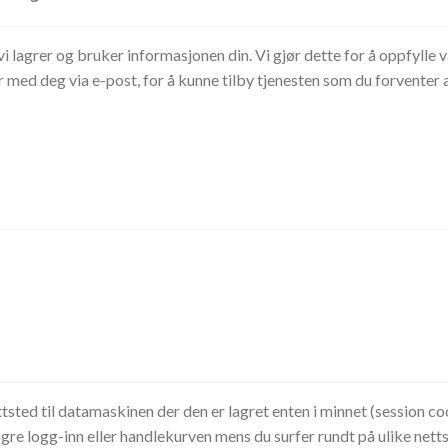
vi lagrer og bruker informasjonen din. Vi gjør dette for å oppfylle v
ed deg via e-post, for å kunne tilby tjenesten som du forventer av 
ttsted til datamaskinen der den er lagret enten i minnet (session co
gre logg-inn eller handlekurven mens du surfer rundt på ulike nettste