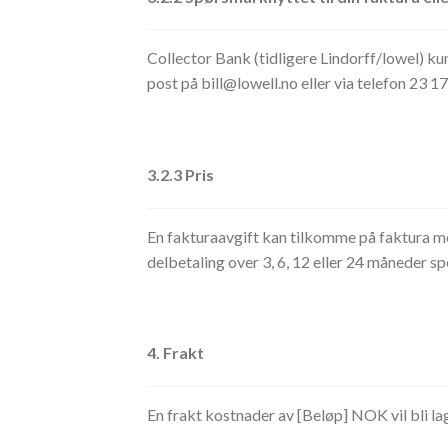
Collector Bank (tidligere Lindorff/lowel) ku
post på bill@lowell.no eller via telefon 23 1
3.2.3 Pris
En fakturaavgift kan tilkomme på faktura me
delbetaling over 3, 6, 12 eller 24 måneder spe
4. Frakt
En frakt kostnader av [Beløp] NOK vil bli lagt