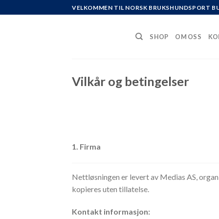
Skip
VELKOMMEN TIL NORSK BRUKSHUNDSPORT B
to
content
SHOP
OM OSS
KO
Vilkår og betingelser
1. Firma
Nettløsningen er levert av Medias AS, organ
kopieres uten tillatelse.
Kontakt informasjon: