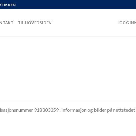
UTIKKEN
NTAKT
TIL HOVEDSIDEN
LOGG INN
isasjonsnummer 918303359 . Informasjon og bilder på nettstedet er