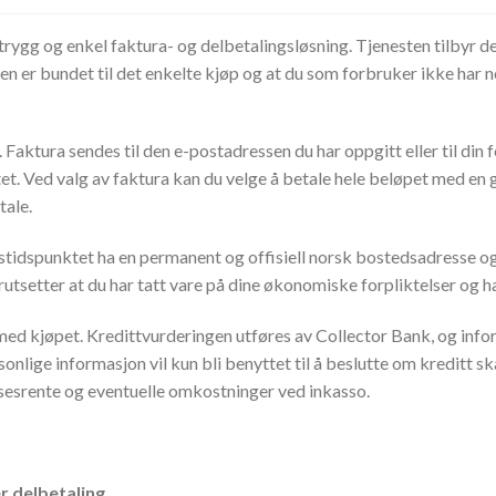
trygg og enkel faktura- og delbetalingsløsning. Tjenesten tilbyr 
n er bundet til det enkelte kjøp og at du som forbruker ikke har n
. Faktura sendes til den e-postadressen du har oppgitt eller til din
t. Ved valg av faktura kan du velge å betale hele beløpet med en ga
tale.
pstidspunktet ha en permanent og offisiell norsk bostedsadresse 
orutsetter at du har tatt vare på dine økonomiske forpliktelser og 
ed kjøpet. Kredittvurderingen utføres av Collector Bank, og inform
onlige informasjon vil kun bli benyttet til å beslutte om kreditt skal
sesrente og eventuelle omkostninger ved inkasso.
er delbetaling