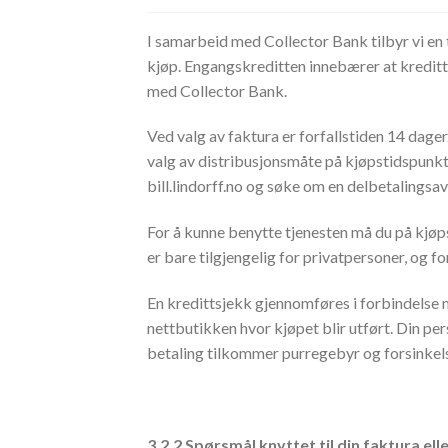
I samarbeid med Collector Bank tilbyr vi en 
kjøp. Engangskreditten innebærer at kreditte
med Collector Bank.
Ved valg av faktura er forfallstiden 14 dager
valg av distribusjonsmåte på kjøpstidspunkte
bill.lindorff.no og søke om en delbetalingsav
For å kunne benytte tjenesten må du på kjø
er bare tilgjengelig for privatpersoner, og f
En kredittsjekk gjennomføres i forbindelse m
nettbutikken hvor kjøpet blir utført. Din pers
betaling tilkommer purregebyr og forsinkel
3.2.2 Spørsmål knyttet til din faktura ell