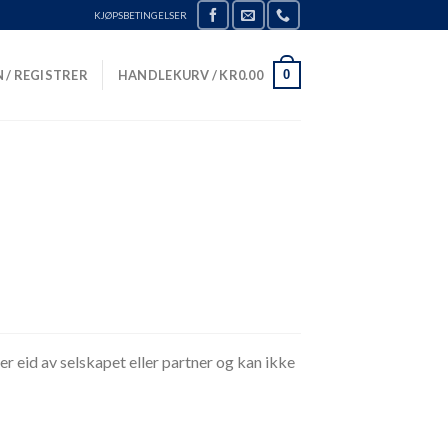
KJØPSBETINGELSER
0
 / REGISTRER
HANDLEKURV /
KR
0.00
 eid av selskapet eller partner og kan ikke